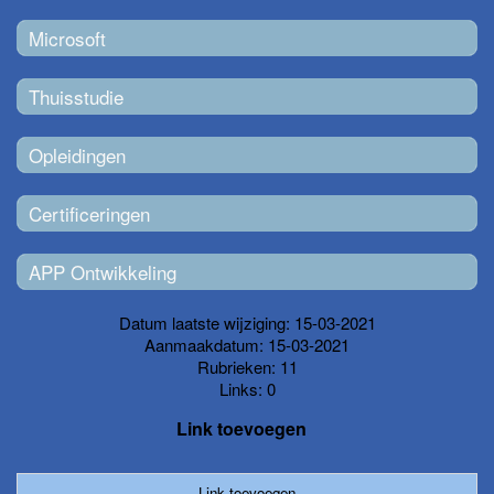
Microsoft
Thuisstudie
Opleidingen
Certificeringen
APP Ontwikkeling
Datum laatste wijziging: 15-03-2021
Aanmaakdatum: 15-03-2021
Rubrieken: 11
Links: 0
Link toevoegen
Link toevoegen